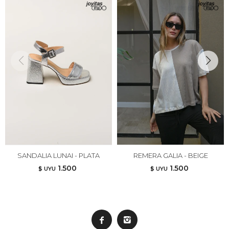
SANDALIA LUNAI - PLATA
REMERA GALIA - BEIGE
1.500
1.500
$ UYU
$ UYU

