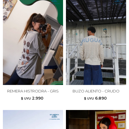
REMERA HISTRODRA - GRIS
BUZO ALIENTO - CRUDO
2.990
6.890
$ UYU
$ UYU