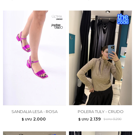
SANDALIA LESA - ROSA
POLERA TULY - CRUDO
2.000
2.139
3.290
$ UYU
$ UYU
$ UYU