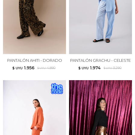
PANTALÓN AHITI - DORADO
PANTALÓN GRACHU - CELESTE
1.956
1.974
4.890
3.290
$ UYU
$ UYU
$ UYU
$ UYU