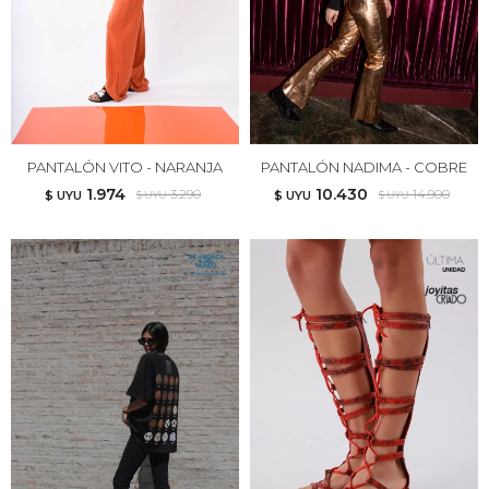
PANTALÓN VITO - NARANJA
PANTALÓN NADIMA - COBRE
1.974
10.430
3.290
14.900
$ UYU
$ UYU
$ UYU
$ UYU