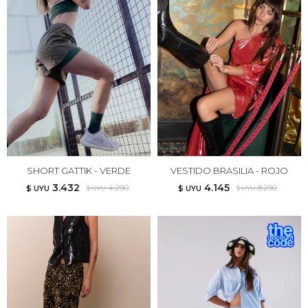
SHORT GATTIK - VERDE
VESTIDO BRASILIA - ROJO
3.432
4.145
4.290
8.290
$ UYU
$ UYU
$ UYU
$ UYU