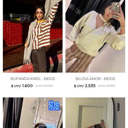
BUFANDA KIREL - BEIGE
BLUSA ANOR - BEIGE
1.600
2.535
3.200
3.900
$ UYU
$ UYU
$ UYU
$ UYU