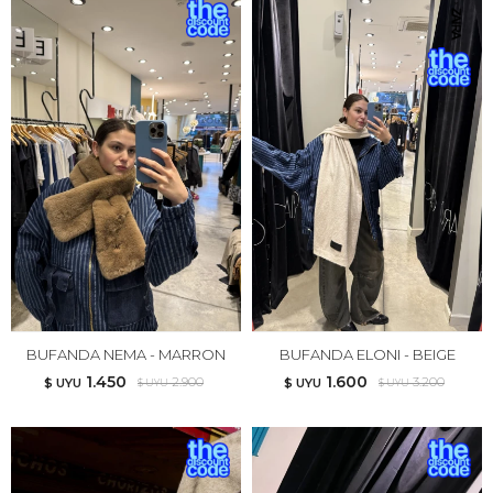
BUFANDA NEMA - MARRON
BUFANDA ELONI - BEIGE
1.450
1.600
2.900
3.200
$ UYU
$ UYU
$ UYU
$ UYU