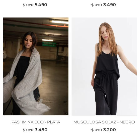
5.490
3.490
$ UYU
$ UYU
PASHMINA ECO - PLATA
MUSCULOSA SOLAZ - NEGRO
3.490
3.200
$ UYU
$ UYU