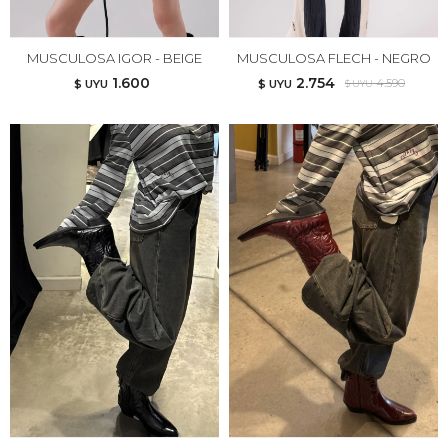
MUSCULOSA IGOR - BEIGE
MUSCULOSA FLECH - NEGRO
1.600
2.754
4.590
$ UYU
$ UYU
$ UYU