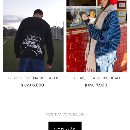
BUZO CENTENARIO - AZUL
CHAQUETA WHIN - JEAN
6.890
7.900
$ UYU
$ UYU
MOSTRANDO
48
DE
328