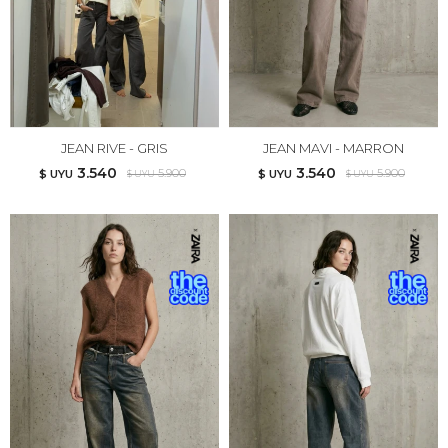
JEAN RIVE - GRIS
JEAN MAVI - MARRON
3.540
3.540
5.900
5.900
$ UYU
$ UYU
$ UYU
$ UYU