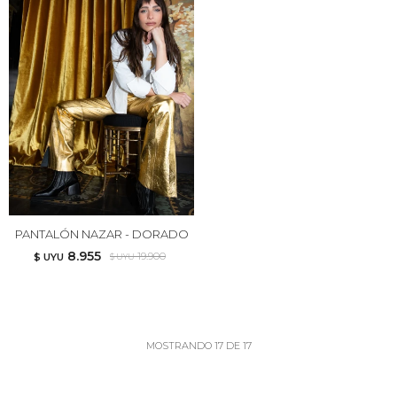
PANTALÓN NAZAR - DORADO
8.955
19.900
$ UYU
$ UYU
MOSTRANDO
17
DE
17