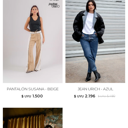
PANTALÓN SUSANA - BEIGE
JEAN URICH - AZUL
1.500
2.196
5.490
$ UYU
$ UYU
$ UYU