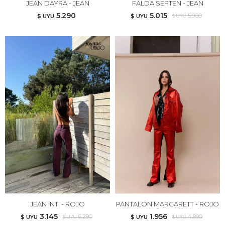
JEAN DAYRA - JEAN
FALDA SEPTEN - JEAN
5.290
5.015
5.900
$ UYU
$ UYU
$ UYU
JEAN INTI - ROJO
PANTALÓN MARGARETT - ROJO
3.145
1.956
6.290
4.890
$ UYU
$ UYU
$ UYU
$ UYU