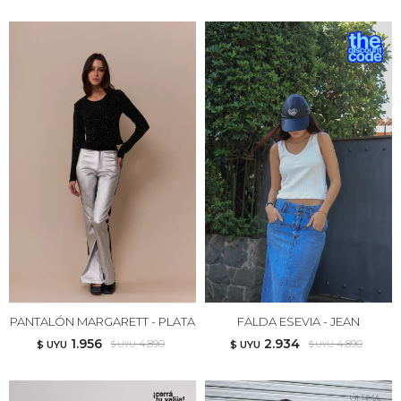
PANTALÓN MARGARETT - PLATA
FALDA ESEVIA - JEAN
1.956
2.934
4.890
4.890
$ UYU
$ UYU
$ UYU
$ UYU