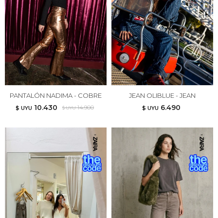
PANTALÓN NADIMA - COBRE
JEAN OLIBLUE - JEAN
10.430
6.490
14.900
$ UYU
$ UYU
$ UYU