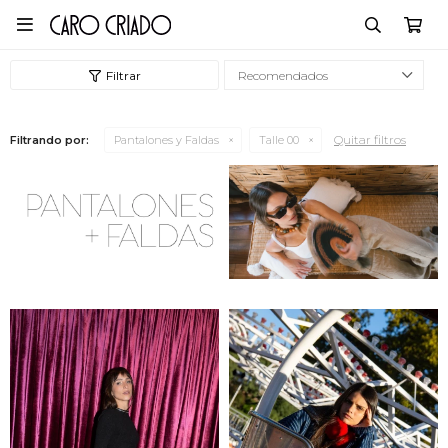

Recomendados
Quitar filtros
Filtrando por:
Pantalones y Faldas
Talle 00