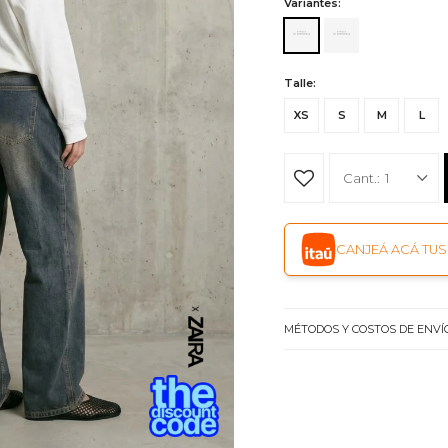
Variantes:
Talle:
XS
S
M
L
1
CANJEÁ ACÁ TUS 
MÉTODOS Y COSTOS DE ENVÍ