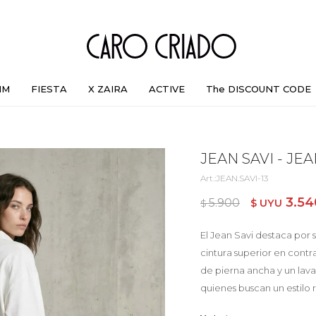
IM
FIESTA
X ZAIRA
ACTIVE
The DISCOUNT CODE
JEAN SAVI - JE
JEAN.SAVI-13
3.54
5.900
$ UYU
$ UYU
El Jean Savi destaca por
cintura superior en cont
de pierna ancha y un lava
quienes buscan un estilo 