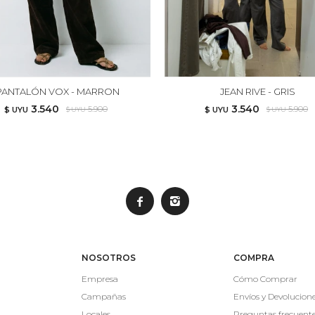
PANTALÓN VOX - MARRON
JEAN RIVE - GRIS
3.540
3.540
5.900
5.900
$ UYU
$ UYU
$ UYU
$ UYU


NOSOTROS
COMPRA
Empresa
Cómo Comprar
Campañas
Envíos y Devolucion
Locales
Preguntas frecuent