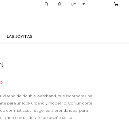
LOCALES
LAS JOYITAS
AN
0
 su diseño de double waistband, que incorpora una
raste para un look urbano y moderno. Con un corte
do con matices vintage, es la prenda ideal para
relajado con un detalle de diseño único.