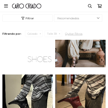

Recomendados
Quitar filtros
Filtrando por:
Calzado
Talle 39