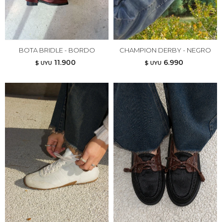
BOTA BRIDLE - BORDO
CHAMPION DERBY - NEGRO
11.900
6.990
$ UYU
$ UYU