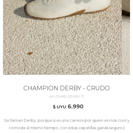
CHAMPION DERBY - CRUDO
CHMP.DERBY-11
6.990
$ UYU
Se llaman Derby, porque si es una carrera por quien es más cool y
cómoda al mismo tiempo, con estas zapatillas ganás seguro;)