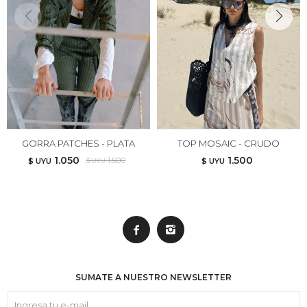
GORRA PATCHES - PLATA
TOP MOSAIC - CRUDO
1.050
1.500
1.500
$ UYU
$ UYU
$ UYU


SUMATE A NUESTRO NEWSLETTER