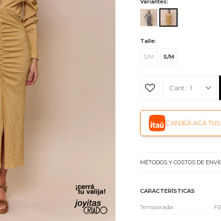
Variantes:
Talle:
S/M
S/M
1
CANJEÁ ACÁ TUS 
MÉTODOS Y COSTOS DE ENVÍ
CARACTERÍSTICAS
Temporada
F