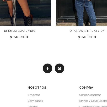
REMERA VAVI - GRIS
REMERA MILLI - NEGRO
1.500
1.500
$ UYU
$ UYU


NOSOTROS
COMPRA
Empresa
Cómo Comprar
Campañas
Envíos y Devolucion
Locales
Preguntas frecuent