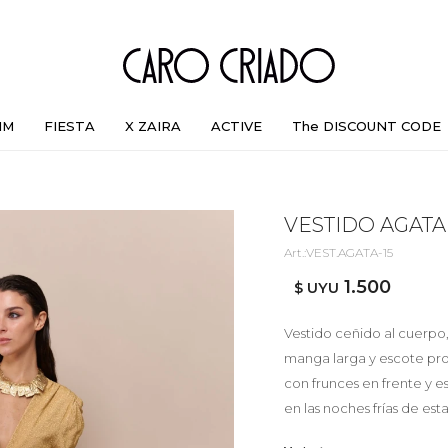
IM
FIESTA
X ZAIRA
ACTIVE
The DISCOUNT CODE
VESTIDO AGATA
VEST.AGATA-15
1.500
$ UYU
Vestido ceñido al cuerpo
manga larga y escote pro
con frunces en frente y esp
en las noches frías de es