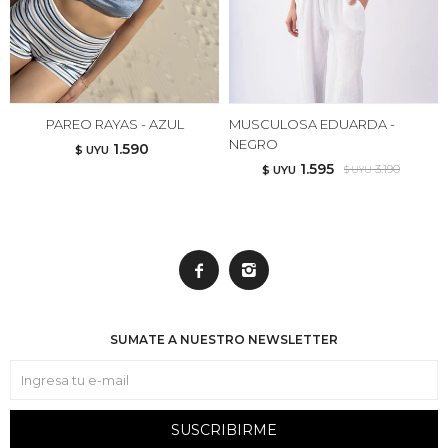
PAREO RAYAS - AZUL
MUSCULOSA EDUARDA -
NEGRO
1.590
$ UYU
1.595
3.190
$ UYU
$ UYU


SUMATE A NUESTRO NEWSLETTER
SUSCRIBIRME