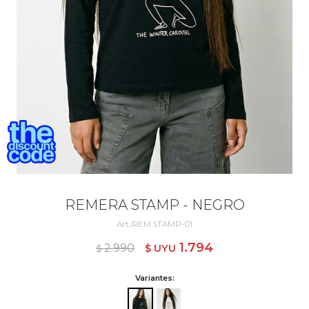
REMERA STAMP - NEGRO
REM.STAMP-01
1.794
2.990
$ UYU
$ UYU
Variantes: