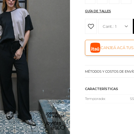
GUÍA DE TALLES
1
CANJEÁ ACÁ TUS 
MÉTODOS Y COSTOS DE ENVÍ
CARACTERÍSTICAS
Temporada
SS