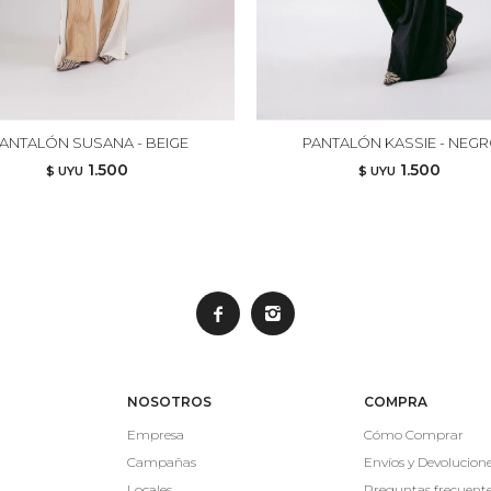
ANTALÓN SUSANA - BEIGE
PANTALÓN KASSIE - NEG
1.500
1.500
$ UYU
$ UYU


NOSOTROS
COMPRA
Empresa
Cómo Comprar
Campañas
Envíos y Devolucion
Locales
Preguntas frecuent