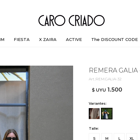
IM
FIESTA
X ZAIRA
ACTIVE
The DISCOUNT CODE
REMERA GALIA 
REM.GALIA-32
1.500
$ UYU
Variantes:
Talle:
S
M
L
XL