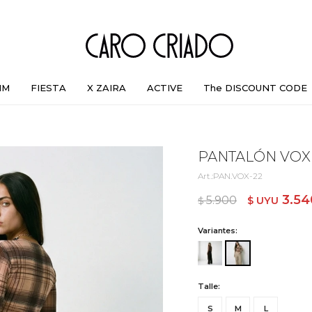
IM
FIESTA
X ZAIRA
ACTIVE
The DISCOUNT CODE
PANTALÓN VOX 
PAN.VOX-22
3.54
5.900
$ UYU
$ UYU
Variantes:
Talle:
S
M
L