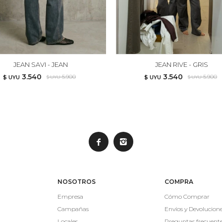
JEAN SAVI - JEAN
JEAN RIVE - GRIS
3.540
3.540
5.900
5.900
$ UYU
$ UYU
$ UYU
$ UYU


NOSOTROS
COMPRA
Empresa
Cómo Comprar
Campañas
Envíos y Devolucion
Locales
Preguntas frecuent