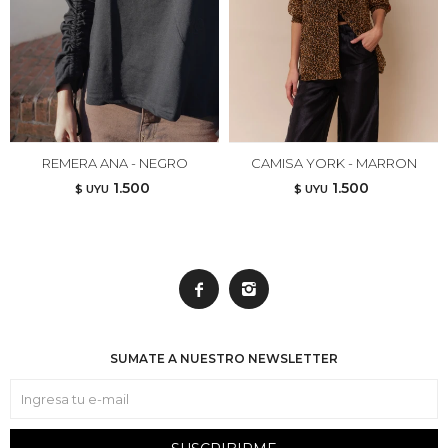
REMERA ANA - NEGRO
CAMISA YORK - MARRON
1.500
1.500
$ UYU
$ UYU


SUMATE A NUESTRO NEWSLETTER