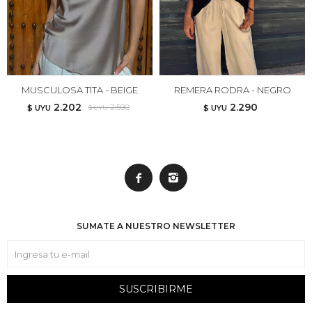
MUSCULOSA TITA - BEIGE
REMERA RODRA - NEGRO
2.202
2.290
2.590
$ UYU
$ UYU
$ UYU


SUMATE A NUESTRO NEWSLETTER
SUSCRIBIRME