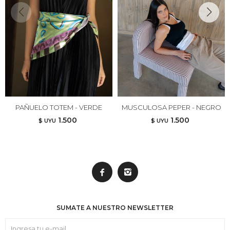
PAÑUELO TOTEM - VERDE
MUSCULOSA PEPER - NEGRO
1.500
1.500
$ UYU
$ UYU


SUMATE A NUESTRO NEWSLETTER