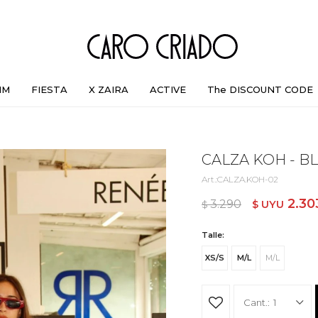
IM
FIESTA
X ZAIRA
ACTIVE
The DISCOUNT CODE
CALZA KOH - B
CALZA.KOH-02
2.30
3.290
$ UYU
$ UYU
Talle:
XS/S
M/L
M/L
1