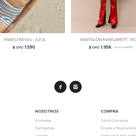
PAREO RAYAS - AZUL
PANTALÓN MARGARETT - R
1.590
1.956
4.890
$ UYU
$ UYU
$ UYU


NOSOTROS
COMPRA
Empresa
Cómo Comprar
Campañas
Envíos y Devolucion
Locales
Preguntas frecuent