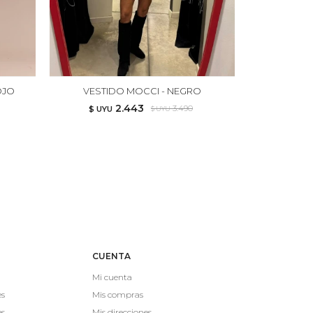
OJO
VESTIDO MOCCI - NEGRO
CHALE
2.443
3.490
$ UYU
$ UYU
CUENTA
Mi cuenta
es
Mis compras
es
Mis direcciones