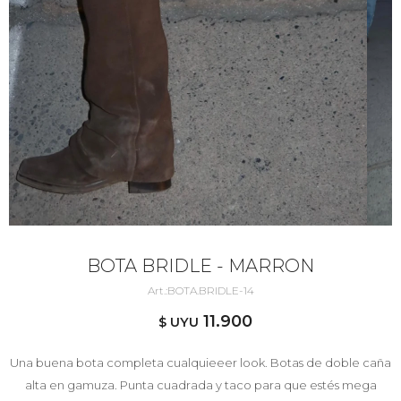
BOTA BRIDLE - MARRON
BOTA.BRIDLE-14
11.900
$ UYU
Una buena bota completa cualquieeer look. Botas de doble caña
alta en gamuza. Punta cuadrada y taco para que estés mega