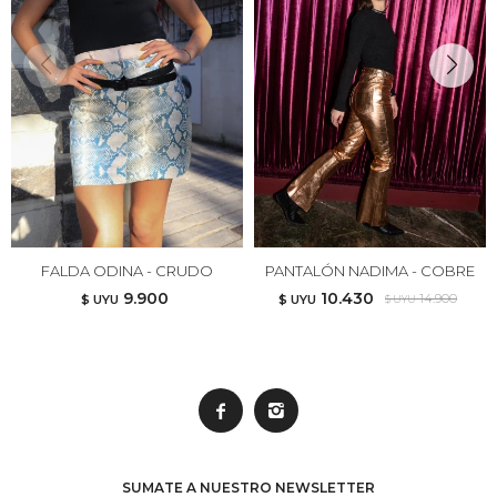
FALDA ODINA - CRUDO
PANTALÓN NADIMA - COBRE
9.900
10.430
14.900
$ UYU
$ UYU
$ UYU


SUMATE A NUESTRO NEWSLETTER