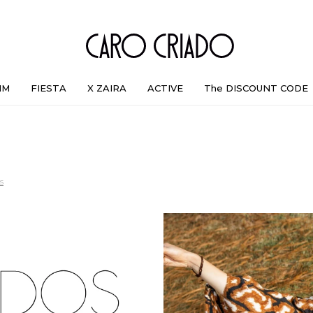
IM
FIESTA
X ZAIRA
ACTIVE
The DISCOUNT CODE
s