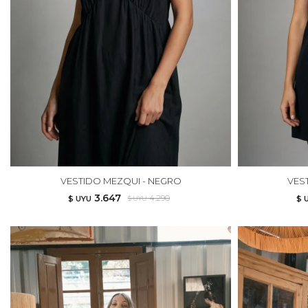
VESTIDO MEZQUI - NEGRO
VES
3.647
4.290
$ UYU
$ 
$ UYU