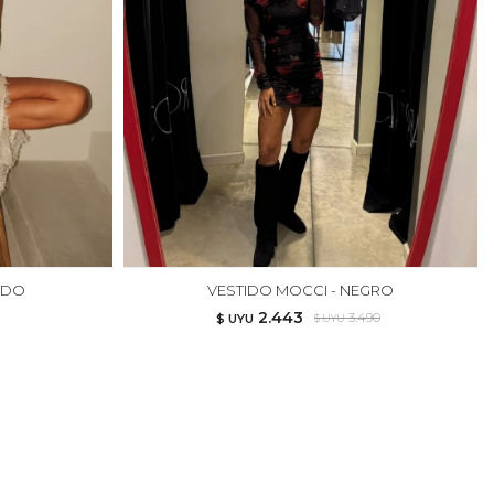
UDO
VESTIDO MOCCI - NEGRO
2.443
3.490
$ UYU
$ UYU