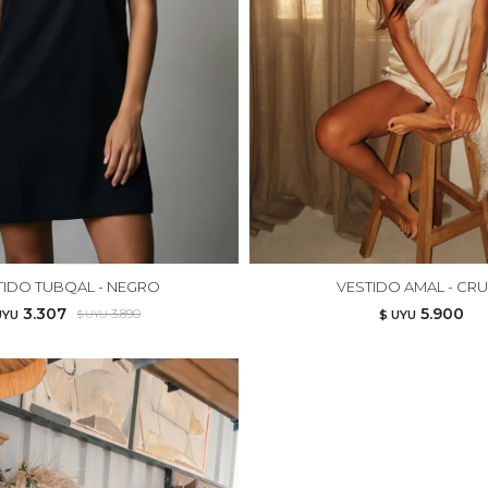
TIDO TUBQAL - NEGRO
VESTIDO AMAL - CR
3.307
5.900
3.890
UYU
$ UYU
$ UYU