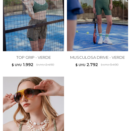
TOP GRIP - VERDE
MUSCULOSA DRIVE - VERDE
1.992
2.792
2.490
3.490
$ UYU
$ UYU
$ UYU
$ UYU