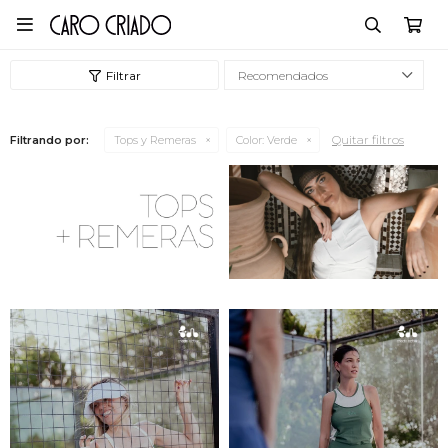

Recomendados
Quitar filtros
Filtrando por:
Tops y Remeras
Color:
Verde