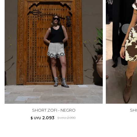
SHORT ZOFI - NEGRO
SH
2.093
2.990
$ UYU
$ UYU