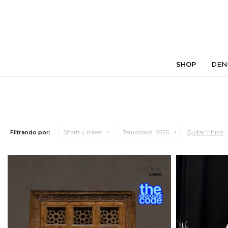
SHOP
DEN
Quitar filtros
Filtrando por:
Shorts y bikers
Temporada:
SS26