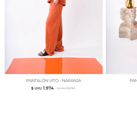
PANTALÓN VITO - NARANJA
PAN
1.974
3.290
$ UYU
$ UYU