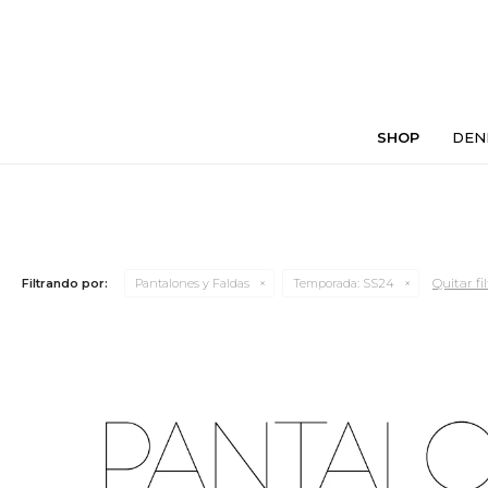
SHOP
DEN
Quitar fi
Filtrando por:
Pantalones y Faldas
Temporada:
SS24