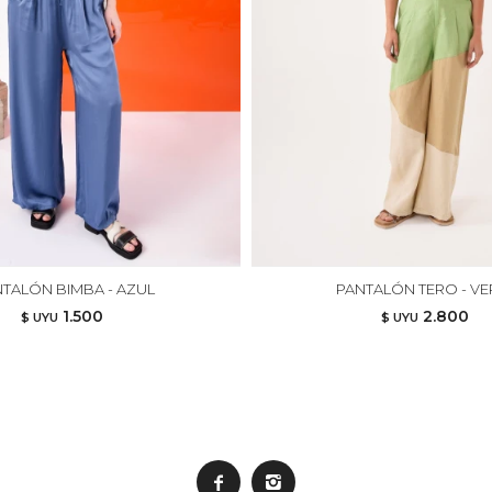
TALÓN BIMBA - AZUL
PANTALÓN TERO - V
1.500
2.800
$ UYU
$ UYU

