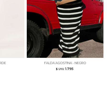
ERDE
FALDA AGOSTINA - NEGRO
1.795
$ UYU