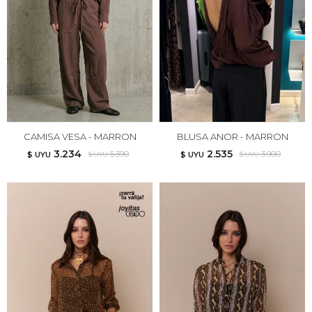
CAMISA VESA - MARRON
BLUSA ANOR - MARRON
3.234
2.535
5.390
3.900
$ UYU
$ UYU
$ UYU
$ UYU