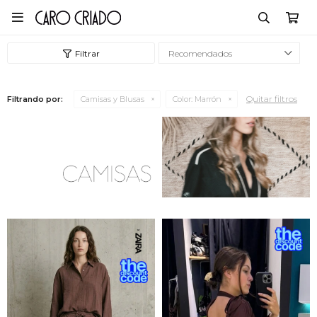

Recomendados
Quitar filtros
Filtrando por:
Camisas y Blusas
Color:
Marrón