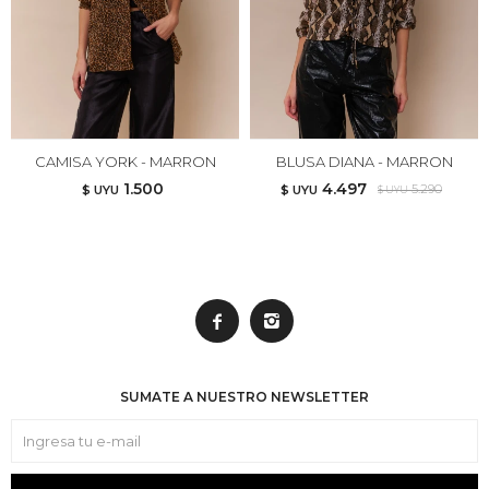
CAMISA YORK - MARRON
BLUSA DIANA - MARRON
1.500
4.497
5.290
$ UYU
$ UYU
$ UYU


SUMATE A NUESTRO NEWSLETTER