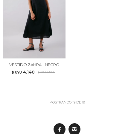
VESTIDO ZAHRA - NEGRO
4.140
6.900
$ UYU
$ UYU
MOSTRANDO
19
DE
19

