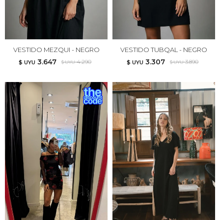
VESTIDO MEZQUI - NEGRO
VESTIDO TUBQAL - NEGRO
3.647
3.307
4.290
3.890
$ UYU
$ UYU
$ UYU
$ UYU