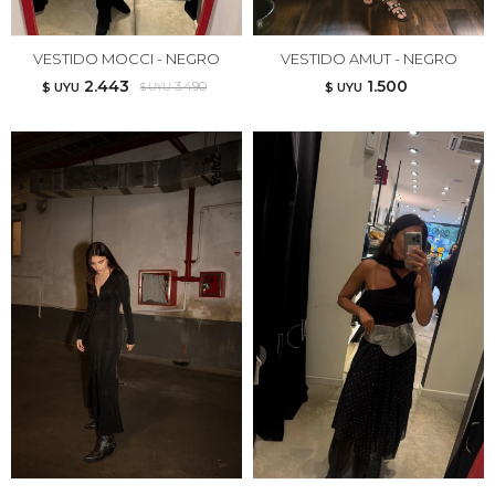
VESTIDO MOCCI - NEGRO
VESTIDO AMUT - NEGRO
2.443
1.500
3.490
$ UYU
$ UYU
$ UYU