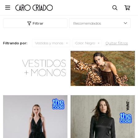

Recomendados
Quitar filtros
Filtrando por:
Vestidos y monos
Color:
Negro