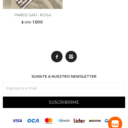
PAREO SAFI - ROSA
1.500
$ UYU


SUMATE A NUESTRO NEWSLETTER
SUSCRIBIRME