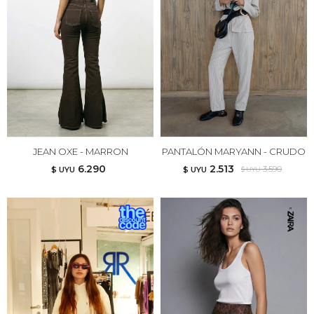
JEAN OXE - MARRON
PANTALÓN MARYANN - CRUDO
6.290
2.513
3.590
$ UYU
$ UYU
$ UYU