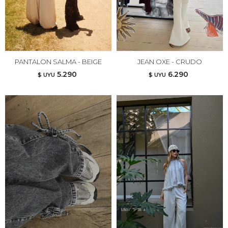
PANTALON SALMA - BEIGE
JEAN OXE - CRUDO
5.290
6.290
$ UYU
$ UYU