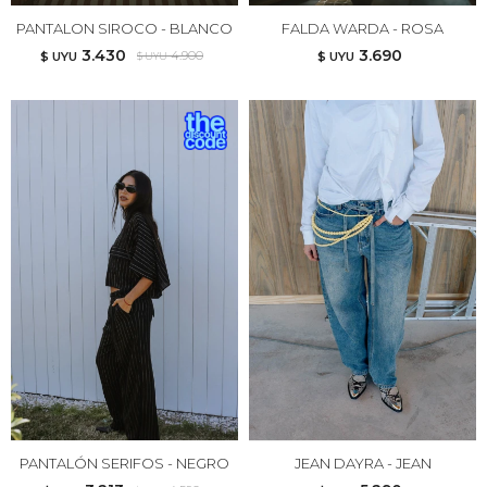
PANTALON SIROCO - BLANCO
FALDA WARDA - ROSA
3.430
3.690
4.900
$ UYU
$ UYU
$ UYU
PANTALÓN SERIFOS - NEGRO
JEAN DAYRA - JEAN