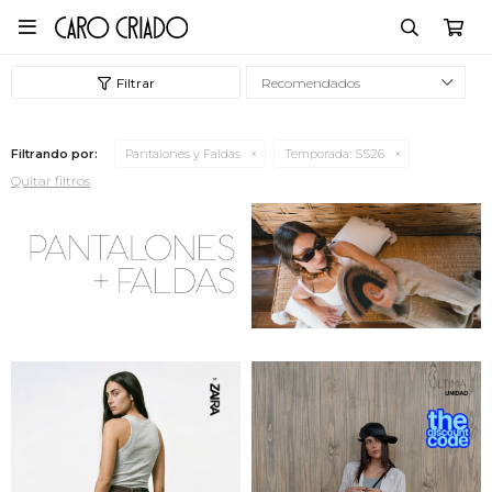

Recomendados
Filtrando por:
Pantalones y Faldas
Temporada:
SS26
Quitar filtros