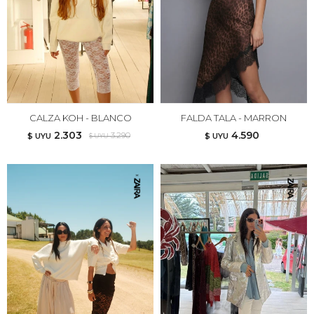
CALZA KOH - BLANCO
FALDA TALA - MARRON
2.303
4.590
3.290
$ UYU
$ UYU
$ UYU