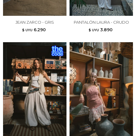
JEAN ZARCO - GRIS
PANTALÓN LAURA - CRUDO
6.290
3.890
$ UYU
$ UYU