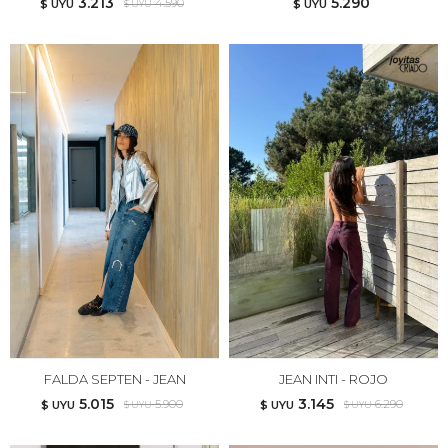
3.213
5.290
4.590
$ UYU
$ UYU
$ UYU
FALDA SEPTEN - JEAN
JEAN INTI - ROJO
5.015
3.145
5.900
6.290
$ UYU
$ UYU
$ UYU
$ UYU