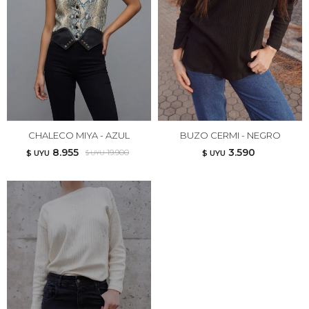
CHALECO MIYA - AZUL
BUZO CERMI - NEGRO
8.955
3.590
19.900
$ UYU
$ UYU
$ UYU