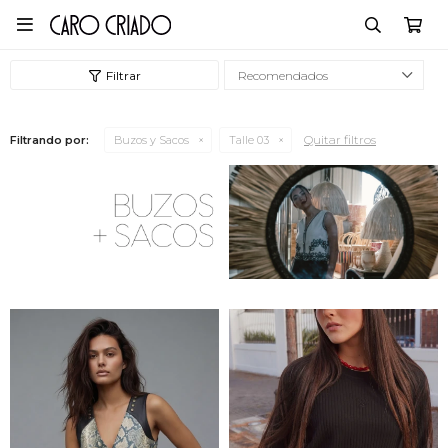

Recomendados
Quitar filtros
Filtrando por:
Buzos y Sacos
Talle 03