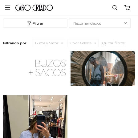

Recomendados
Quitar filtros
Filtrando por:
Buzos y Sacos
Color:
Celeste