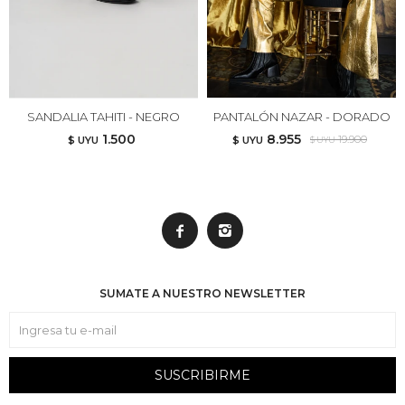
SANDALIA TAHITI - NEGRO
PANTALÓN NAZAR - DORADO
1.500
8.955
19.900
$ UYU
$ UYU
$ UYU


SUMATE A NUESTRO NEWSLETTER
SUSCRIBIRME