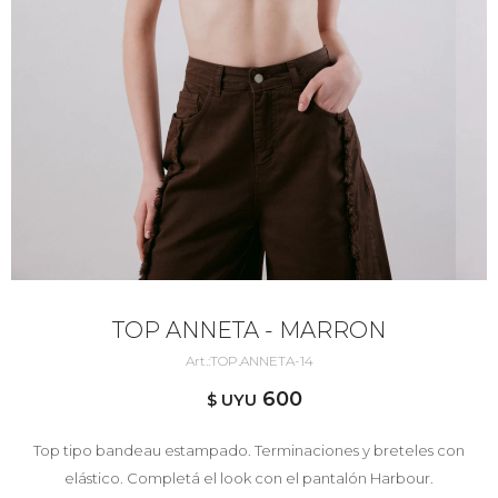
TOP ANNETA - MARRON
TOP.ANNETA-14
600
$ UYU
Top tipo bandeau estampado. Terminaciones y breteles con
elástico. Completá el look con el pantalón Harbour.