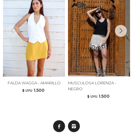
FALDA WAGGA - AMARILLO
MUSCULOSA LORENZA -
NEGRO
1.500
$ UYU
1.500
$ UYU

