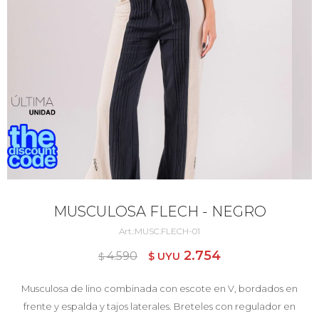
MUSCULOSA FLECH - NEGRO
MUSC.FLECH-01
2.754
4.590
$ UYU
$ UYU
Musculosa de lino combinada con escote en V, bordados en
frente y espalda y tajos laterales. Breteles con regulador en