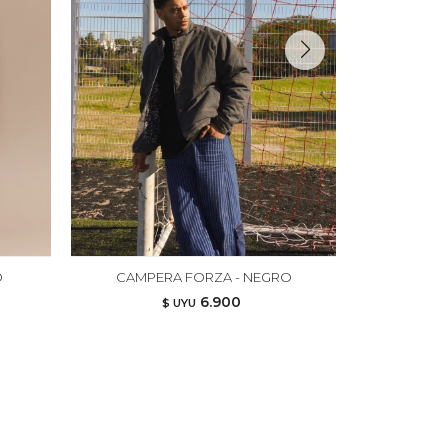
O
CAMPERA FORZA - NEGRO
PANTAL
6.900
$ UYU
$ UY