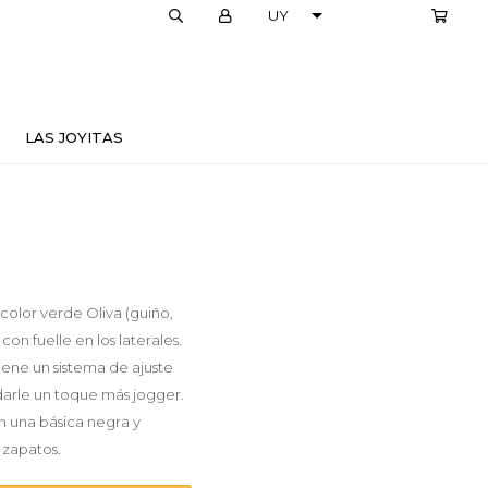
LOCALES
LAS JOYITAS
color verde Oliva (guiño,
con fuelle en los laterales.
iene un sistema de ajuste
 darle un toque más jogger.
n una básica negra y
 zapatos.