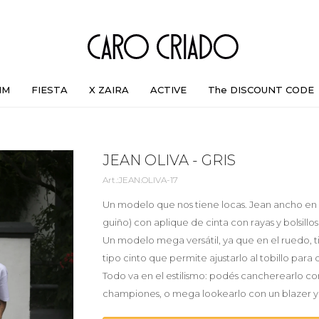
IM
FIESTA
X ZAIRA
ACTIVE
The DISCOUNT CODE
JEAN OLIVA - GRIS
JEAN.OLIVA-17
Un modelo que nos tiene locas. Jean ancho en 
guiño) con aplique de cinta con rayas y bolsillos 
Un modelo mega versátil, ya que en el ruedo, t
tipo cinto que permite ajustarlo al tobillo para
Todo va en el estilismo: podés cancherearlo co
championes, o mega lookearlo con un blazer y