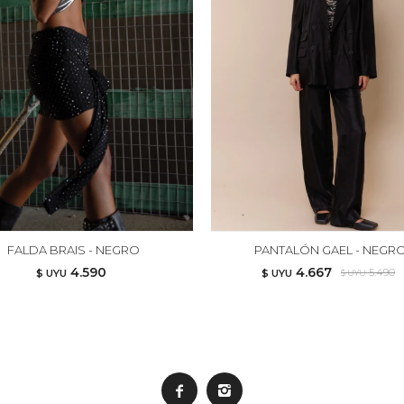
FALDA BRAIS - NEGRO
PANTALÓN GAEL - NEGR
4.590
4.667
5.490
$ UYU
$ UYU
$ UYU

