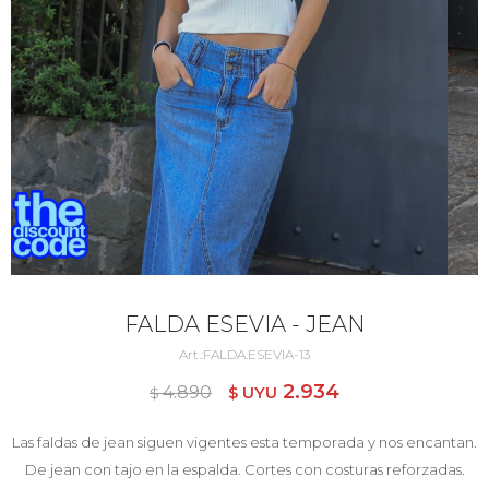
FALDA ESEVIA - JEAN
FALDA.ESEVIA-13
2.934
4.890
$ UYU
$ UYU
Las faldas de jean siguen vigentes esta temporada y nos encantan.
De jean con tajo en la espalda. Cortes con costuras reforzadas.