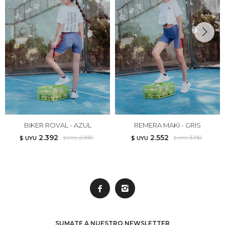
BIKER ROVAL - AZUL
REMERA MAKI - GRIS
2.392
2.552
2.990
3.190
$ UYU
$ UYU
$ UYU
$ UYU


SUMATE A NUESTRO NEWSLETTER