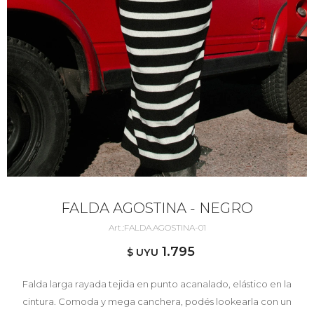
FALDA AGOSTINA - NEGRO
FALDA.AGOSTINA-01
1.795
$ UYU
Falda larga rayada tejida en punto acanalado, elástico en la
cintura. Comoda y mega canchera, podés lookearla con un