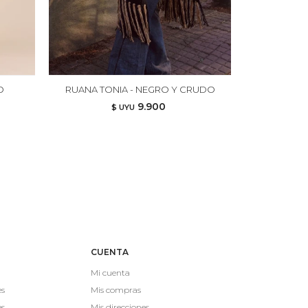
O
RUANA TONIA - NEGRO Y CRUDO
BLAZ
9.900
$ UYU
CUENTA
Mi cuenta
es
Mis compras
es
Mis direcciones