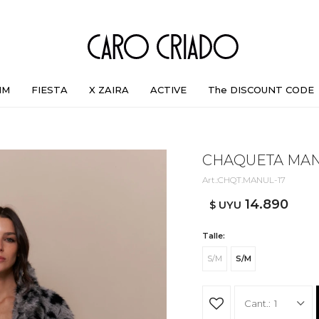
IM
FIESTA
X ZAIRA
ACTIVE
The DISCOUNT CODE
CHAQUETA MANU
CHQT.MANUL-17
14.890
$ UYU
Talle:
S/M
S/M
1