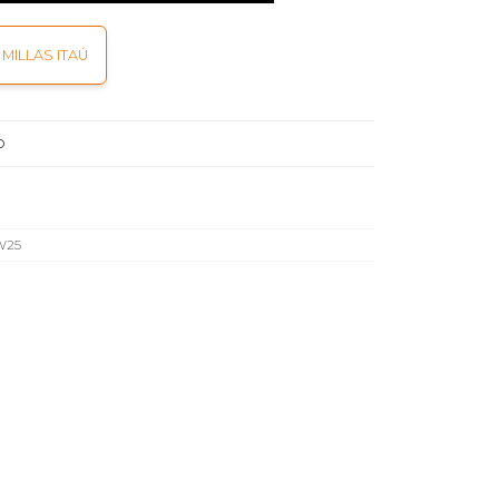
MILLAS ITAÚ
O
W25