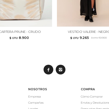
CARTERA PRUNE - CRUDO
VESTIDO VALERIE - NEGR
8.900
9.265
10.900
$ UYU
$ UYU
$ UYU


NOSOTROS
COMPRA
Empresa
Cómo Comprar
Campañas
Envíos y Devolucion
Locales
Preguntas frecuent