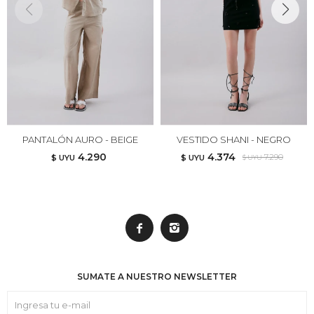
PANTALÓN AURO - BEIGE
VESTIDO SHANI - NEGRO
4.290
4.374
7.290
$ UYU
$ UYU
$ UYU


SUMATE A NUESTRO NEWSLETTER